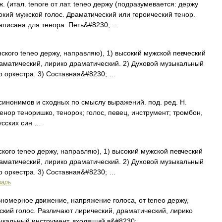
. (итал. tenore от лат. teneo держу (подразумевается: держу
сокий мужской голос. Драматический или героический тенор.
аписана для тенора. Петь&#8230; …
нского teneo держу, направляю), 1) высокий мужской певческий
раматический, лирико драматический. 2) Духовой музыкальный
о оркестра. 3) Составная&#8230; …
синонимов и сходных по смыслу выражений. под. ред. Н.
тенор теноришко, тенорок; голос, певец, инструмент; тромбон,
усских син …
ского teneo держу, направляю), 1) высокий мужской певческий
раматический, лирико драматический. 2) Духовой музыкальный
о оркестра. 3) Составная&#8230; …
варь
авномерное движение, напряжение голоса, от teneo держу,
ский голос. Различают лирический, драматический, лирико
ыкальный инструмент, входящий в&#8230; …