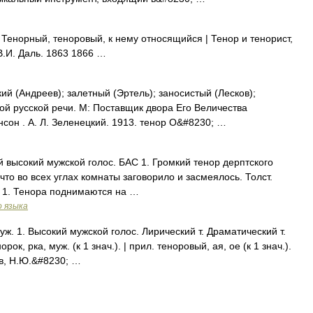
Тенорный, теноровый, к нему относящийся | Тенор и тенорист,
В.И. Даль. 1863 1866 …
ий (Андреев); залетный (Эртель); заносистый (Лесков);
ой русской речи. М: Поставщик двора Его Величества
сон . А. Л. Зеленецкий. 1913. тенор О&#8230; …
мый высокий мужской голос. БАС 1. Громкий тенор дерптского
что во всех углах комнаты заговорило и засмеялось. Толст.
С 1. Тенора поднимаются на …
о языка
муж. 1. Высокий мужской голос. Лирический т. Драматический т.
рок, рка, муж. (к 1 знач.). | прил. теноровый, ая, ое (к 1 знач.).
в, Н.Ю.&#8230; …