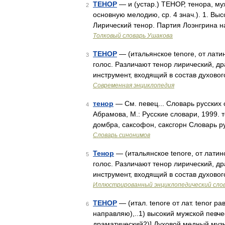
ТЕНОР
— и (устар.) ТЕНОР, тенора, муж
2
основную мелодию, ср. 4 знач.). 1. Вы
Лирический тенор. Партия Лоэнгрина н
Толковый словарь Ушакова
ТЕНОР
— (итальянское tenore, от лати
3
голос. Различают тенор лирический, д
инструмент, входящий в состав духовог
Современная энциклопедия
тенор
— См. певец... Словарь русских 
4
Абрамова, М.: Русские словари, 1999. 
домбра, саксофон, саксгорн Словарь р
Словарь синонимов
Тенор
— (итальянское tenore, от латин
5
голос. Различают тенор лирический, д
инструмент, входящий в состав духовог
Иллюстрированный энциклопедический сло
ТЕНОР
— (итал. tenore от лат. tenor р
6
направляю),..1) высокий мужской певче
драматический2)] Духовой медный муз