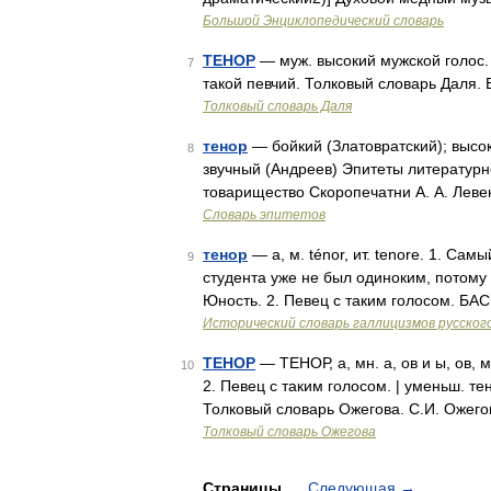
Большой Энциклопедический словарь
ТЕНОР
— муж. высокий мужской голос. 
7
такой певчий. Толковый словарь Даля. 
Толковый словарь Даля
тенор
— бойкий (Златовратский); высок
8
звучный (Андреев) Эпитеты литературн
товарищество Скоропечатни А. А. Левен
Словарь эпитетов
тенор
— а, м. ténor, ит. tenore. 1. Са
9
студента уже не был одиноким, потому 
Юность. 2. Певец с таким голосом. БА
Исторический словарь галлицизмов русског
ТЕНОР
— ТЕНОР, а, мн. а, ов и ы, ов, 
10
2. Певец с таким голосом. | уменьш. тено
Толковый словарь Ожегова. С.И. Ожего
Толковый словарь Ожегова
Страницы
Следующая
→