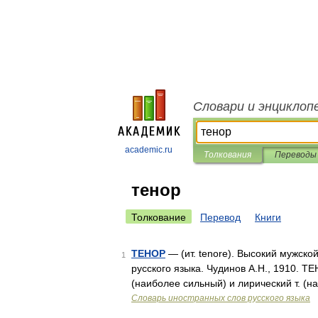
Словари и энциклоп
academic.ru
Толкования
Переводы
тенор
Толкование
Перевод
Книги
ТЕНОР
— (ит. tenore). Высокий мужско
1
русского языка. Чудинов А.Н., 1910. Т
(наиболее сильный) и лирический т. (
Словарь иностранных слов русского языка