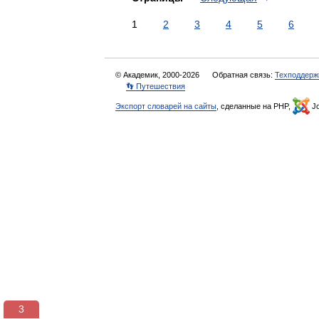
1
2
3
4
5
6
© Академик, 2000-2026
Обратная связь:
Техподдерж
👣 Путешествия
Экспорт словарей на сайты
, сделанные на PHP,
Jo
3