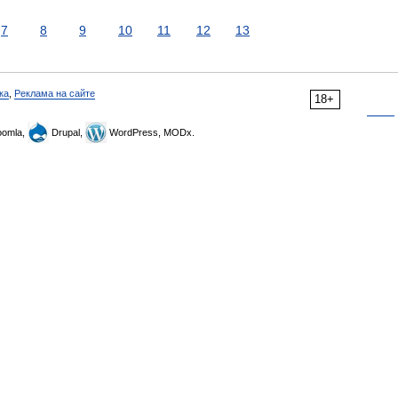
7
8
9
10
11
12
13
ка
,
Реклама на сайте
18+
omla,
Drupal,
WordPress, MODx.